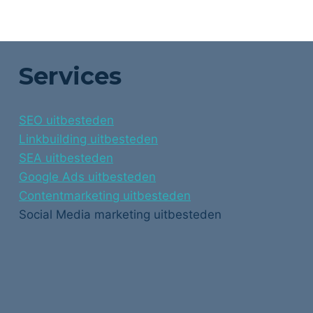
Services
SEO uitbesteden
Linkbuilding uitbesteden
SEA uitbesteden
Google Ads uitbesteden
Contentmarketing uitbesteden
Social Media marketing uitbesteden